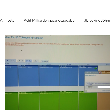
All Posts
Acht Milliarden Zwangsabgabe
#BreakingBöh
Mal ohne ARD
Altes aus der Anstalt